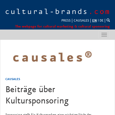
PRESS
|
CAUSALES
|
EN
l
DE
|
The webpage for cultural marketing & cultural sponsoring
Toggl
navig
CAUSALES
Beiträge über
Kultursponsoring
Sponsoring stellt für Kulturmarken eine wichtige Säule der