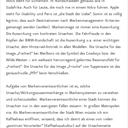
Volvo steht für Sicherheit. In Nordschweden genauso wie in
Südafrika. Auch für Leute, die noch nie in einem Volvo fuhren. Apple
steht für Usability und Paris ist „die Stadt der Liebe“. Somit ist es völlig
legitim, dass auch Destinationen nach Markenmanagement- Kriterien
gemanagt werden (wollen). Markenimage ist immer eine Auswirkung.
Die Auswirkung von konkreten Ursachen. Die Fahrfreude in den
Köpfen der BMW-Kundschaft ist die Auswirkung u.a. einer wichtigen
Ursache: dem Hinte-rad-Antrieb in allen Modellen. Die Ursache für das
Image „Freiheit“ bei Marlboro ist das Symbol des Cowboys bzw. der
Wilde Westen – ein weltweit hervorragend gelerntes Resonanzfeld für
„Freiheit“. Die Ursache für das Image „Frische“ von Tupperware ist das
geräuschvolle „Pfft“ beim Verschließen.
Aufgabe von Markenverantwortlichen ist es, solche
Ursache/Wirkungszusammenhänge in Markensystemen zu verstehen
und sicherzustellen. Markenverantwortliche einer Stadt können die
Ursachen nur in den wenigsten Fällen steuern. In großen Metropolen
nie. Als Markenverantwortlicher der Stadt Wien müsste ich ein
Kaffeehaus eröffnen, wissend, dass ich damit als eines von vielen
„positiven Vorurteilen“ (Kaffeehauskultur) auf der Ursachenseite