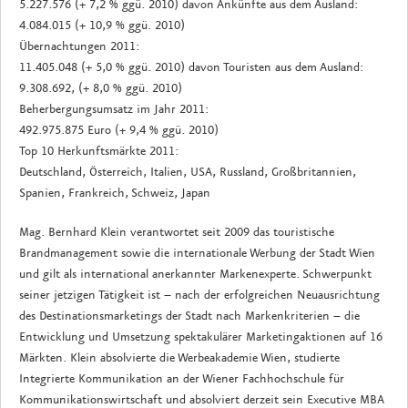
5.227.576 (+ 7,2 % ggü. 2010) davon Ankünfte aus dem Ausland:
4.084.015 (+ 10,9 % ggü. 2010)
Übernachtungen 2011:
11.405.048 (+ 5,0 % ggü. 2010) davon Touristen aus dem Ausland:
9.308.692, (+ 8,0 % ggü. 2010)
Beherbergungsumsatz im Jahr 2011:
492.975.875 Euro (+ 9,4 % ggü. 2010)
Top 10 Herkunftsmärkte 2011:
Deutschland, Österreich, Italien, USA, Russland, Großbritannien,
Spanien, Frankreich, Schweiz, Japan
Mag. Bernhard Klein verantwortet seit 2009 das touristische
Brandmanagement sowie die internationale Werbung der Stadt Wien
und gilt als international anerkannter Markenexperte. Schwerpunkt
seiner jetzigen Tätigkeit ist – nach der erfolgreichen Neuausrichtung
des Destinationsmarketings der Stadt nach Markenkriterien – die
Entwicklung und Umsetzung spektakulärer Marketingaktionen auf 16
Märkten. Klein absolvierte die Werbeakademie Wien, studierte
Integrierte Kommunikation an der Wiener Fachhochschule für
Kommunikationswirtschaft und absolviert derzeit sein Executive MBA