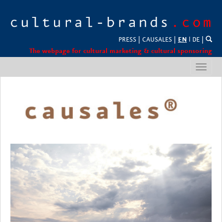
PRESS
|
CAUSALES
|
EN
l
DE
|
The webpage for cultural marketing & cultural sponsoring
Toggl
navig