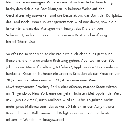
Nach weiteren wenigen Monaten macht sich erste Enttäuschung
breit, dass sich diese Bemühungen in keinster Weise auf den
Geschäftserfolg auswirken und die Destination, das Dorf, der Dorfplatz,
das Land noch immer so wahrgenommen wird wie davor, sowie die
Erkenntnis, dass das Managen von Image, das Kreieren von
Sehnsucht, sich nicht durch einen neuen Anstrich kurzfristig
herbeiführen lässt.
So oft und so sehr sich solche Projekte auch ähneln, es gibt auch
Beispiele, die in eine andere Richtung gehen: Audi war in den 80er
Jahren eine Marke für ältere „Hutfahrer“, Apple in den 90ern nahezu
bankrott, Kroatien ist heute ein anderes Kroatien als das Kroatien vor
20 Jahren. Barcelona war vor 20 Jahren eine vom Meer
abwärtsgewandte Provinz, Berlin eine düstere, marode Stadt mitten
im Nirgendwo, New York eine der gefährlichsten Metropolen der Welt
inkl. „No-Go Areas“, auch Mallorca wird in 10 bis 15 Jahren nicht
mehr jenes Mallorca sein, das es vor 10 Jahren in den Augen vieler
Reisenden war: Ballermann und Billigtourismus. Es steckt heute
mitten im Wandel. Im Imagewandel.