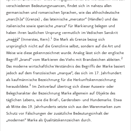
verschiedenen Bedeutungsnuancen, findet sich in nahezu allen
germanischen und romanischen Sprachen, wie das althochdeutsche
„marc(h)a“ (Grenze) , das lateinische „mercator“ (Händler) und das
italienische sowie spanische „marca“ für Markierung belegen und
haben ihren lautlichen Ursprung vermutlich im Vedischen Sanskrit
1
„maģģâ“ (Innerstes, Kern).
Die Mark als Grenze bezog sich
ursprünglich nicht auf die Grenzlinie selbst, sondern auf die Art und
Weise wie diese gekennzeichnet wurde. Analog lässt sich der englische
2
Begriff „brand“ vom Markieren des Viehs mit Brandzeichen ableiten.
Das moderne wirtschaftliche Verständnis des Begriffs der Marke basiert
jedoch auf dem französischen „marque“, das sich im 17. Jahrhundert
als kaufmännische Bezeichnung für die Herkunftskennzeichnung
3
herausbildete.
Im Zeitverlauf übertrug sich dieser Ausweis- oder
Belegcharakter der Bezeichnung Marke allgemein auf Objekte des
täglichen Lebens, wie die Brief-, Garderoben- und Hundemarke. Etwa
ab Mitte des 19. Jahrhunderts setzte sich aus den Warenmarken zum
Schutz vor Fälschungen der zusätzliche Bedeutungsinhalt der
„modernen“ Marke als Qualitätskennzeichen durch.