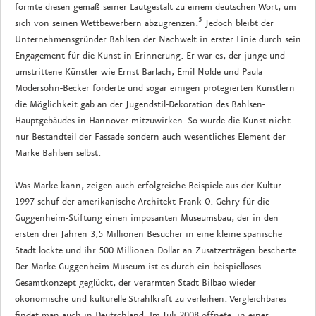
formte diesen gemäß seiner Lautgestalt zu einem deutschen Wort, um
5
sich von seinen Wettbewerbern abzugrenzen.
Jedoch bleibt der
Unternehmensgründer Bahlsen der Nachwelt in erster Linie durch sein
Engagement für die Kunst in Erinnerung. Er war es, der junge und
umstrittene Künstler wie Ernst Barlach, Emil Nolde und Paula
Modersohn-Becker förderte und sogar einigen protegierten Künstlern
die Möglichkeit gab an der Jugendstil-Dekoration des Bahlsen-
Hauptgebäudes in Hannover mitzuwirken. So wurde die Kunst nicht
nur Bestandteil der Fassade sondern auch wesentliches Element der
Marke Bahlsen selbst.
Was Marke kann, zeigen auch erfolgreiche Beispiele aus der Kultur.
1997 schuf der amerikanische Architekt Frank O. Gehry für die
Guggenheim-Stiftung einen imposanten Museumsbau, der in den
ersten drei Jahren 3,5 Millionen Besucher in eine kleine spanische
Stadt lockte und ihr 500 Millionen Dollar an Zusatzerträgen bescherte.
Der Marke Guggenheim-Museum ist es durch ein beispielloses
Gesamtkonzept geglückt, der verarmten Stadt Bilbao wieder
ökonomische und kulturelle Strahlkraft zu verleihen. Vergleichbares
findet man auch in Deutschland. Im Juli 2008 öffnete, in einer