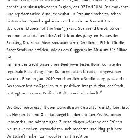
ebenfalls strukturschwachen Region, das OZEANEUM. Der markante
und repräsentative Museumsneubau in Stralsund steht zwischen
historischen Speichergebäuden und wurde im Mai 2010 zum
„European Museum of the Year“ gekürt. Spannend bleibt, ob der
renommierte Titel und die Architektur des jüngsten Hauses der
Stiftung Deutsches Meeresmuseum einen ähnlichen Effekt für die
Stadt Stralsund erzielen, wie es das Guggenheim-Museum für Bilbao
tat.
Im Falle des traditionsreichen Beethovenfestes Bonn konnte die
regionale Bedeutung eines Kulturprojektes bereits nachgewiesen
werden. Eine im Juni 2010 veröffentlichte Studie belegte, dass das
Beethovenfest maßgeblich zum positiven Image-Aufbau der Stadt
6
beiträgt und dessen Profil als Kulturstandort schärft.
Die Geschichte erzählt vom wandelbaren Charakter der Marken. Erst
als Herkunfts- und Qualitätssiegel bei den antiken Zivilisationen
verwendet und mit strengen Zunftauflagen während der Frühen
Neuzeit versehen, entwickelten sich moderne und klug geführte
Wirtschaftmarken zu Produkten mit Tradition.