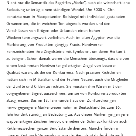
Nicht nur die Semantik des Begriffes „Marke“, auch die wirtschaftliche
Bedeutung unterlag einem ständigen Wandel. Um 3000 v. Chr.
benutzte man in Mesopotamien Rollsiegel mit individuell gestalteten
Ornamenten, die in weichem Ton abgerollt wurden und den
Verschlüssen von Krügen oder Urkunden einen hohen
Wiedererkennungswert verliehen. Auch im alten Ägypten war die
Markierung von Produkten gängige Praxis. Handwerker
kennzeichneten ihre Ziegelsteine mit Symbolen, um deren Herkunft
zu belegen. Schon damals waren die Menschen überzeugt, dass die von
einem bestimmten Handwerker gefertigten Ziegel von besserer
Qualität waren, als die der Konkurrenz. Nach präzisen Richtlinien
hatten sich im Mittelalter und der Frühen Neuzeit auch die Mitglieder
der Zünfte und Gilden zu richten. Sie mussten ihre Waren mit dem
vorgegebenen Signet auszeichnen, um sie von Konkurrenzprodukten
abzugrenzen. Das im 13. Jahrhundert aus den Zunftordnungen
hervorgegangene Markenwesen nahm in Deutschland bis zum 16.
Jahrhundert ständig an Bedeutung zu. Aus diesen Marken gingen jene
wappenartigen Zeichen hervor, die neben der Schmuckfunktion auch
Reklamezwecken ganzer Berufsstände dienten. Manche finden in
unserer Zeit noch Verwendung, wie der Aesculapstab der Ärztezunft.