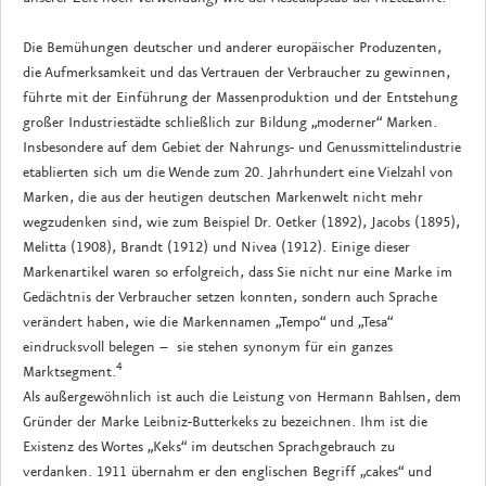
Die Bemühungen deutscher und anderer europäischer Produzenten,
die Aufmerksamkeit und das Vertrauen der Verbraucher zu gewinnen,
führte mit der Einführung der Massenproduktion und der Entstehung
großer Industriestädte schließlich zur Bildung „moderner“ Marken.
Insbesondere auf dem Gebiet der Nahrungs- und Genussmittelindustrie
etablierten sich um die Wende zum 20. Jahrhundert eine Vielzahl von
Marken, die aus der heutigen deutschen Markenwelt nicht mehr
wegzudenken sind, wie zum Beispiel Dr. Oetker (1892), Jacobs (1895),
Melitta (1908), Brandt (1912) und Nivea (1912). Einige dieser
Markenartikel waren so erfolgreich, dass Sie nicht nur eine Marke im
Gedächtnis der Verbraucher setzen konnten, sondern auch Sprache
verändert haben, wie die Markennamen „Tempo“ und „Tesa“
eindrucksvoll belegen – sie stehen synonym für ein ganzes
4
Marktsegment.
Als außergewöhnlich ist auch die Leistung von Hermann Bahlsen, dem
Gründer der Marke Leibniz-Butterkeks zu bezeichnen. Ihm ist die
Existenz des Wortes „Keks“ im deutschen Sprachgebrauch zu
verdanken. 1911 übernahm er den englischen Begriff „cakes“ und