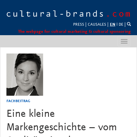
PRESS
|
CAUSALES
|
EN
l
DE
|
The webpage for cultural marketing & cultural sponsoring
Toggl
navig
FACHBEITRAG
Eine kleine
Markengeschichte – vom