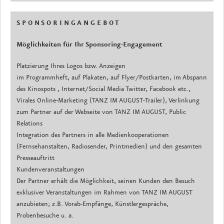
S P O N S O R I N G A N G E B O T
Möglichkeiten für Ihr Sponsoring-Engagement
Platzierung Ihres Logos bzw. Anzeigen
im Programmheft, auf Plakaten, auf Flyer/Postkarten, im Abspann
des Kinospots , Internet/Social Media Twitter, Facebook etc.,
Virales Online-Marketing (TANZ IM AUGUST-Trailer), Verlinkung
zum Partner auf der Webseite von TANZ IM AUGUST, Public
Relations
Integration des Partners in alle Medienkooperationen
(Fernsehanstalten, Radiosender, Printmedien) und den gesamten
Presseauftritt
Kundenveranstaltungen
Der Partner erhält die Möglichkeit, seinen Kunden den Besuch
exklusiver Veranstaltungen im Rahmen von TANZ IM AUGUST
anzubieten; z.B. Vorab-Empfänge, Künstlergespräche,
Probenbesuche u. a.