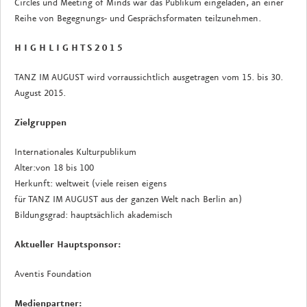
Circles und Meeting of Minds war das Publikum eingeladen, an einer
Reihe von Begegnungs- und Gesprächsformaten teilzunehmen.
H I G H L I G H T S 2 0 1 5
TANZ IM AUGUST wird vorraussichtlich ausgetragen vom 15. bis 30.
August 2015.
Zielgruppen
Internationales Kulturpublikum
Alter:von 18 bis 100
Herkunft: weltweit (viele reisen eigens
für TANZ IM AUGUST aus der ganzen Welt nach Berlin an)
Bildungsgrad: hauptsächlich akademisch
Aktueller Hauptsponsor:
Aventis Foundation
Medienpartner: