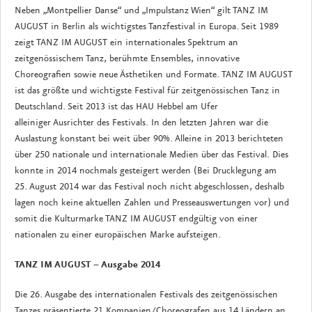
Neben „Montpellier Danse“ und „Impulstanz Wien“ gilt TANZ IM
AUGUST in Berlin als wichtigstes Tanzfestival in Europa. Seit 1989
zeigt TANZ IM AUGUST ein internationales Spektrum an
zeitgenössischem Tanz, berühmte Ensembles, innovative
Choreografien sowie neue Ästhetiken und Formate. TANZ IM AUGUST
ist das größte und wichtigste Festival für zeitgenössischen Tanz in
Deutschland. Seit 2013 ist das HAU Hebbel am Ufer
alleiniger Ausrichter des Festivals. In den letzten Jahren war die
Auslastung konstant bei weit über 90%. Alleine in 2013 berichteten
über 250 nationale und internationale Medien über das Festival. Dies
konnte in 2014 nochmals gesteigert werden (Bei Drucklegung am
25. August 2014 war das Festival noch nicht abgeschlossen, deshalb
lagen noch keine aktuellen Zahlen und Presseauswertungen vor) und
somit die Kulturmarke TANZ IM AUGUST endgültig von einer
nationalen zu einer europäischen Marke aufsteigen.
TANZ IM AUGUST – Ausgabe 2014
Die 26. Ausgabe des internationalen Festivals des zeitgenössischen
Tanzes präsentierte 21 Kompanien/Choreografen aus 14 Ländern an