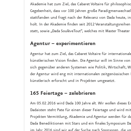
Akademie hat zum Ziel, das Cabaret Voltaire für philosophis
Gegebenheit, dass vor 100 Jahren große Paradigmenwechsel
stattfanden und fragt nach der Relevanz von Dada heute, i
holt. In der Akademie finden seit 2012 Veranstaltungsreih
statt, sowie „Dada SoulèveTout“, welches mit Master Theater
Agentur – experimentieren
Agentur hat zum Ziel, das Cabaret Voltaire für international
künstlerischen Vision finden. Die Agentur will im Sinne von
sich gegenüber anderen Systemen wie Politik, Wirtschaft, W
der Agentur wird eng mit internationalen zeitgenössische
künstlerisch erforscht und in Projekten umgesetzt.
165 Feiertage – zelebrieren
Am 05.02.2016 wird Dada 100 Jahre alt. Wir wollen dieses E
Dadaisten steht Pate für einen dieser Feiertage und wird mit
Projekten Vermittlung, Akademie und Agentur werden für da
Dada Benediktionen mit Stars und ein finales Symposium Dad
im Jahr 2016 sind wir auf der Suche nach Sponsoren, die u