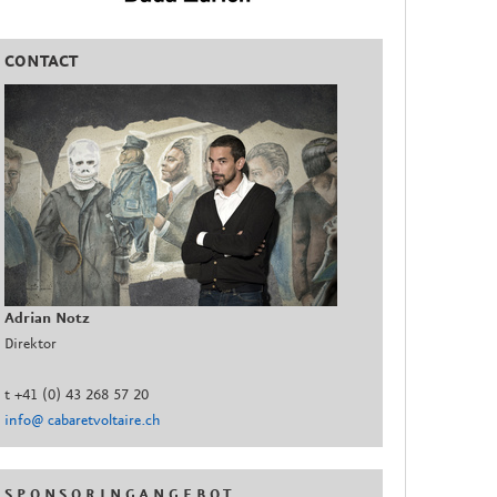
CONTACT
Adrian Notz
Direktor
t +41 (0) 43 268 57 20
info@ cabaretvoltaire.ch
S P O N S O R I N G A N G E B O T