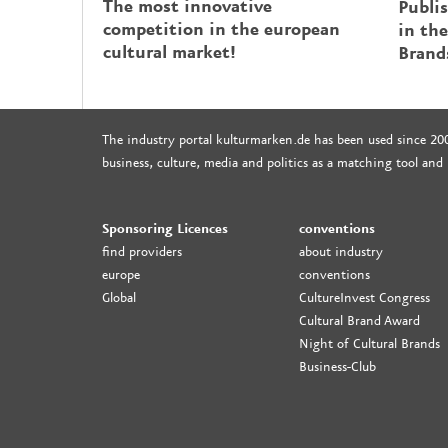
The most innovative
Publi
competition in the european
in the
cultural market!
Brand
The industry portal kulturmarken.de has been used since 20
business, culture, media and politics as a matching tool and
Sponsoring Licences
conventions
find providers
about industry
europe
conventions
Global
CultureInvest Congress
Cultural Brand Award
Night of Cultural Brands
Business-Club