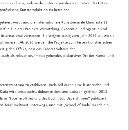
tion zu sichern, welche der internationalen Reputation des Ortes
genössische Kunstproduktion zu betreiben.
efeiert wird, und die internationale Kunstbiennale Manifesta 11,
erfür. Die drei Projekte Vermittlung, Akademie und Agentur sind
d international vernetzen. Sie steigen stetig zum Jahr 2016 an, wo sie
kulminieren. Ab 2016 werden die Projekte zum festen künstlerischen
itig den Effekt, dass das Cabaret Voltaire der
auch als relevanter, Impuls gebender, diskursiver Ort der Kunst- und
petenzzentrum zu etablieren. Dada soll durch eine historische und
 Dada wird untersucht, dokumentiert und dadurch greifbar. 2013
ada in Nuce“ eröffnet und das Buch „165 DadaistInnen“ publiziert.
da on Tour“ weltweit unterwegs, und mit „School of Dada“ wurde ein