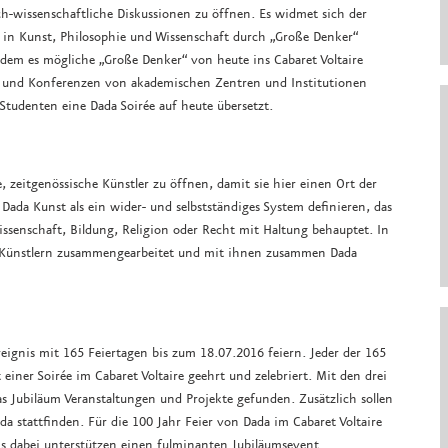
ch-wissenschaftliche Diskussionen zu öffnen. Es widmet sich der
 in Kunst, Philosophie und Wissenschaft durch „Große Denker“
ndem es mögliche „Große Denker“ von heute ins Cabaret Voltaire
en und Konferenzen von akademischen Zentren und Institutionen
 Studenten eine Dada Soirée auf heute übersetzt.
e, zeitgenössische Künstler zu öffnen, damit sie hier einen Ort der
 Dada Kunst als ein wider- und selbstständiges System definieren, das
issenschaft, Bildung, Religion oder Recht mit Haltung behauptet. In
n Künstlern zusammengearbeitet und mit ihnen zusammen Dada
reignis mit 165 Feiertagen bis zum 18.07.2016 feiern. Jeder der 165
 einer Soirée im Cabaret Voltaire geehrt und zelebriert. Mit den drei
s Jubiläum Veranstaltungen und Projekte gefunden. Zusätzlich sollen
a stattfinden. Für die 100 Jahr Feier von Dada im Cabaret Voltaire
ns dabei unterstützen einen fulminanten Jubiläumsevent