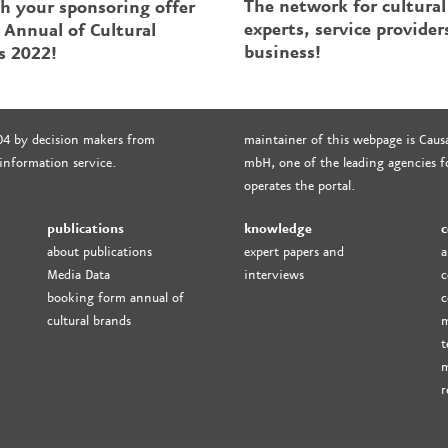
The network for cultural
sh your sponsoring offer
experts, service provider
 Annual of Cultural
business!
s 2022!
04 by decision makers from
maintainer of this webpage is Causa
 information service.
mbH, one of the leading agencies fo
operates the portal.
publications
knowledge
c
about publications
expert papers and
a
Media Data
interviews
c
booking form annual of
c
cultural brands
m
t
m
r