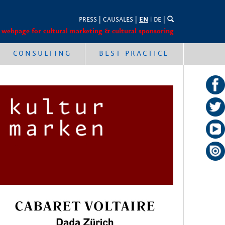
PRESS
|
CAUSALES
|
EN
l
DE
|
 webpage for cultural marketing & cultural sponsoring
CONSULTING
BEST PRACTICE