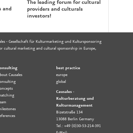
The leading forum for cultural
s and
providers and culturals
investors!
les - Gesellschaft für Kulturmarketing und Kultursponsoring
r cultural marketing and cultural sponsorship in Europe,
onsulting
best practice
bout Causales
europe
onsulting
global
oncepts
Causales -
atching
Kulturberatung und
eam
Kulturmanagement
ilestones
Bizetstraße 134
eferences
13088 Berlin Germany
Tel.: +49 (0)30-53-214-391
E-Mail: