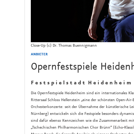
Close-Up (c) Dr. Thomas Buennigmann
ANBIETER
Opernfestspiele Heiden
F e s t s p i e l s t a d t H e i d e n h e i m
Die Opernfestspiele Heidenheim sind ein internationales Klas
Rittersaal Schloss Hellenstein „eine der schönsten Open-Ai
Orchesterkonzerte: seit der Übernahme der künstlerische Le
Nürnberg) entwickeln sich die Festspiele besonders dynami
sind dafür ebenso Kennzeichen wie die Zusammenarbeit mi
„Tschechischen Philharmonischen Chor Brünn“ (Echo-Klassi