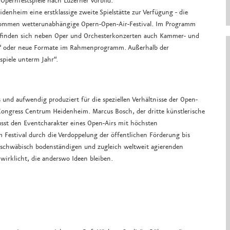
 Opernfestspiele nach Luzerner Vorbild.
enheim eine erstklassige zweite Spielstätte zur Verfügung - die
llkommen wetterunabhängige Opern-Open-Air-Festival. Im Programm
on finden sich neben Oper und Orchesterkonzerten auch Kammer- und
en“ oder neue Formate im Rahmenprogramm. Außerhalb der
spiele unterm Jahr“.
und aufwendig produziert für die speziellen Verhältnisse der Open-
s Congress Centrum Heidenheim. Marcus Bosch, der dritte künstlerische
wusst den Eventcharakter eines Open-Airs mit höchsten
m Festival durch die Verdoppelung der öffentlichen Förderung bis
ur schwäbisch bodenständigen und zugleich weltweit agierenden
wirklicht, die anderswo Ideen bleiben.