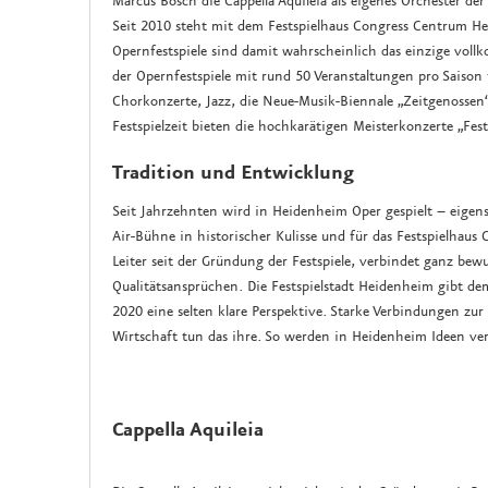
Marcus Bosch die Cappella Aquileia als eigenes Orchester der
Seit 2010 steht mit dem Festspielhaus Congress Centrum Heid
Opernfestspiele sind damit wahrscheinlich das einzige vo
der Opernfestspiele mit rund 50 Veranstaltungen pro Sais
Chorkonzerte, Jazz, die Neue-Musik-Biennale „Zeitgenoss
Festspielzeit bieten die hochkarätigen Meisterkonzerte „Fest
Tradition und Entwicklung
Seit Jahrzehnten wird in Heidenheim Oper gespielt – eigens 
Air-Bühne in historischer Kulisse und für das Festspielhau
Leiter seit der Gründung der Festspiele, verbindet ganz be
Qualitätsansprüchen. Die Festspielstadt Heidenheim gibt de
2020 eine selten klare Perspektive. Starke Verbindungen z
Wirtschaft tun das ihre. So werden in Heidenheim Ideen ver
Cappella Aquileia