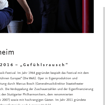
heim
 2 0 1 6 – „ G e f ü h l s r a u s c h “
sik-Festival. Im Jahr 1964 gegründet bespielt das Festival mit dem
r-Bühnen Europas“ (Die Welt). Oper in Eigenproduktion und
itung durch Marcus Bosch (Generalmusikdirektor Staatstheater
sch. Die Verdoppelung der Zuschauerzahlen und der Eigenfinanzierung
t den Stuttgarter Philharmonikern, dem renommierten
k 2007) sowie mit hochrangigen Gästen. Im Jahr 2011 gründete