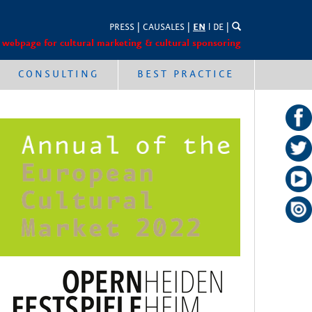
PRESS
|
CAUSALES
|
EN
l
DE
|
 webpage for cultural marketing & cultural sponsoring
CONSULTING
BEST PRACTICE