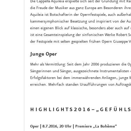
Die Cappella Aquileia erspielte sich seit der Gründung mit 
die Freude der Musiker aus ganz Europa am Besonderen ihre
Aquileia ist Botschafterin der Opernfestspiele, auch außerha
kammersymphonischer Besetzung und inspiriert von der Auf
einen eigenen Blick auf klassische, besonders aber auch au
ist eine Gesamteinspielung der sinfonischen Werke Robert S
der Festspiele mit selten gespielten frühen Opern Giuseppe V
Junge Oper
Mehr als Vermittlung: Seit dem Jahr 2006 produzieren die Op
Sängerinnen und Sänger, ausgezeichnete Instrumentalisten de
Erfolgsfaktoren bei dem immerwährenden Anliegen, junge
erreichen. Mehrfach standen Uraufführungen von Auftrag
H I G H L I G H T S 2 0 1 6 – „ G E F Ü H L 
Oper | 8.7.2016, 20 Uhr | Premiere „La Bohème“