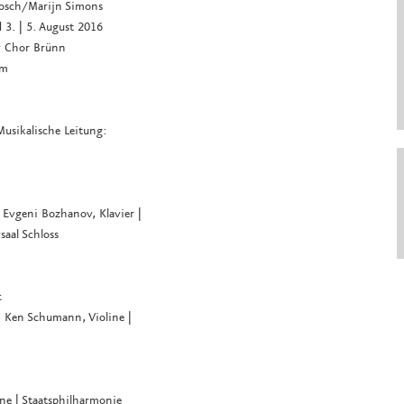
Bosch/Marijn Simons
d 3. | 5. August 2016
er Chor Brünn
um
Musikalische Leitung:
Evgeni Bozhanov, Klavier |
saal Schloss
t
| Ken Schumann, Violine |
ine | Staatsphilharmonie