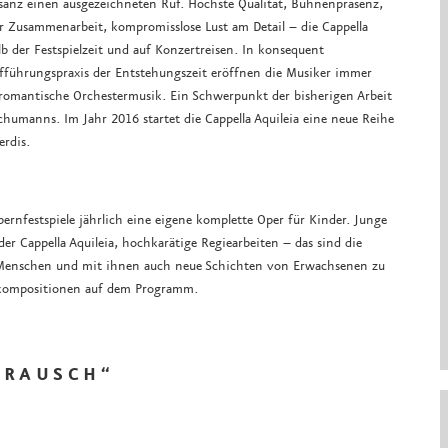
Rasanz einen ausgezeichneten Ruf. Höchste Qualität, Bühnenpräsenz,
r Zusammenarbeit, kompromisslose Lust am Detail – die Cappella
lb der Festspielzeit und auf Konzertreisen. In konsequent
führungspraxis der Entstehungszeit eröffnen die Musiker immer
f romantische Orchestermusik. Ein Schwerpunkt der bisherigen Arbeit
chumanns. Im Jahr 2016 startet die Cappella Aquileia eine neue Reihe
erdis.
ernfestspiele jährlich eine eigene komplette Oper für Kinder. Junge
r Cappella Aquileia, hochkarätige Regiearbeiten – das sind die
 Menschen und mit ihnen auch neue Schichten von Erwachsenen zu
skompositionen auf dem Programm.
S R A U S C H “