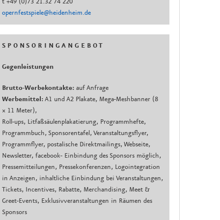
t +49 (0)73 21.32 74 220
opernfestspiele@heidenheim.de
S P O N S O R I N G A N G E B O T
Gegenleistungen
Brutto-Werbekontakte:
auf Anfrage
Werbemittel:
A1 und A2 Plakate, Mega-Meshbanner (8
× 11 Meter),
Roll-ups, Litfaßsäulenplakatierung, Programmhefte,
Programmbuch, Sponsorentafel, Veranstaltungsflyer,
Programmflyer, postalische Direktmailings, Webseite,
Newsletter, facebook- Einbindung des Sponsors möglich,
Pressemitteilungen, Pressekonferenzen, Logointegration
in Anzeigen, inhaltliche Einbindung bei Veranstaltungen,
Tickets, Incentives, Rabatte, Merchandising, Meet &
Greet-Events, Exklusivveranstaltungen in Räumen des
Sponsors