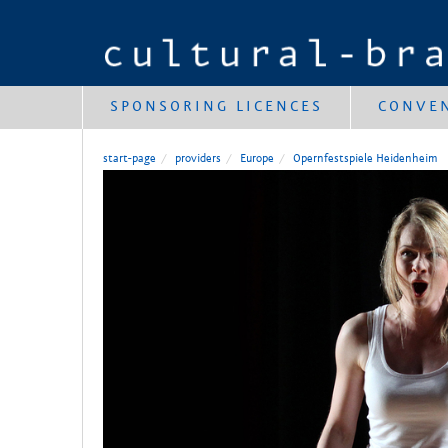
SPONSORING LICENCES
CONVE
start-page
providers
Europe
Opernfestspiele Heidenheim