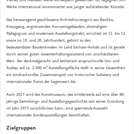
Vielfalt und medialen Weite konsequent gewachsen ist, begegnen sich
Werke international renommierter wie junger aufstrebender Künstler.
Das herausragend geschlossene Architekturzeugnis aus Basilika,
Kreuzgang, angrenzenden Konventsgebäuden, ehemaligem
Pädagogium und modernem Ausstellungstrakt, errichtet im 11. bis 13.
sowie im 19. und 20. Jahrhundert, gehört zu den
bedeutendsten Baudenkmalen im Land Sachsen-Anhalt und ist gerade
durch seinen guten Gesamterhaltungszustand von unschätzbarem
Wert. Der denkmalgerecht und ästhetisch anspruchsvolle Um- und
Ausbau auf ca. 2.500 m² Ausstellungsfläche
stellt in seiner Gesamtheit
ein eindrucksvolles Zusammenspiel von historischer Substanz und
internationaler Kunst der Gegenwart dar.
Auch 2017 wird das Kunstmuseum, das mittlerweile auf eine über 40-
jährige Sammlungs- und Ausstellungsgeschichte seit seiner Gründung
im Jahr 1975 zurückblicken kann, eine spannende Auswahl
internationaler Sonderausstellungen bereithalten.
Zielgruppen