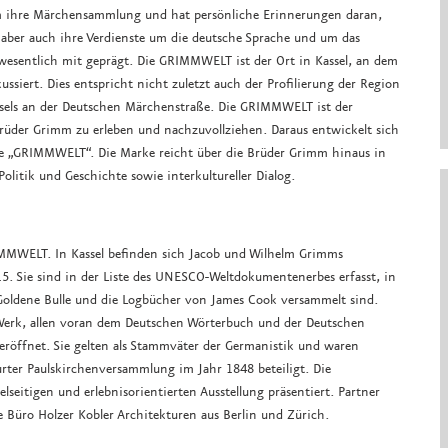
um ihre Märchensammlung und hat persönliche Erinnerungen daran,
, aber auch ihre Verdienste um die deutsche Sprache und um das
r wesentlich mit geprägt. Die GRIMMWELT ist der Ort in Kassel, an dem
ssiert. Dies entspricht nicht zuletzt auch der Profilierung der Region
ssels an der Deutschen Märchenstraße. Die GRIMMWELT ist der
rüder Grimm zu erleben und nachzuvollziehen. Daraus entwickelt sich
ke „GRIMMWELT“. Die Marke reicht über die Brüder Grimm hinaus in
olitik und Geschichte sowie interkultureller Dialog.
MMWELT. In Kassel befinden sich Jacob und Wilhelm Grimms
 Sie sind in der Liste des UNESCO-Weltdokumentenerbes erfasst, in
 Goldene Bulle und die Logbücher von James Cook versammelt sind.
erk, allen voran dem Deutschen Wörterbuch und der Deutschen
 eröffnet. Sie gelten als Stammväter der Germanistik und waren
rter Paulskirchenversammlung im Jahr 1848 beteiligt. Die
elseitigen und erlebnisorientierten Ausstellung präsentiert. Partner
te Büro Holzer Kobler Architekturen aus Berlin und Zürich.