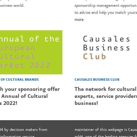
usiness world.
sponsorship management opportunit
to advise and help you match yourse
more
CAUSALES BUSINESS CLUB
OF CULTURAL BRANDS
The network for cultural
sh your sponsoring offer
experts, service provider
 Annual of Cultural
business!
s 2022!
04 by decision makers from
maintainer of this webpage is Causa
 information service.
mbH, one of the leading agencies fo