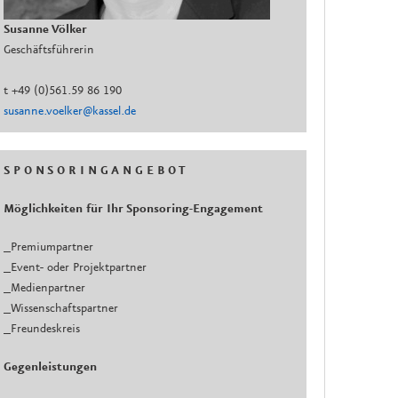
Susanne Völker
Geschäftsführerin
t +49 (0)561.59 86 190
susanne.voelker@kassel.de
S P O N S O R I N G A N G E B O T
Möglichkeiten für Ihr Sponsoring-Engagement
_Premiumpartner
_Event- oder Projektpartner
_Medienpartner
_Wissenschaftspartner
_Freundeskreis
Gegenleistungen