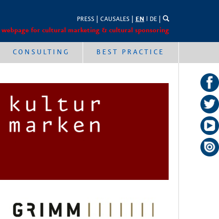
PRESS
|
CAUSALES
|
EN
l
DE
|
 webpage for cultural marketing & cultural sponsoring
CONSULTING
BEST PRACTICE