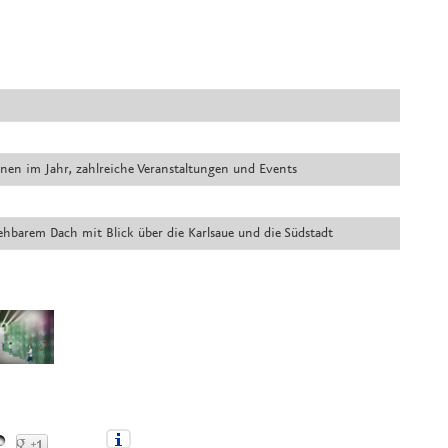
nen im Jahr, zahlreiche Veranstaltungen und Events
ehbarem Dach mit Blick über die Karlsaue und die Südstadt