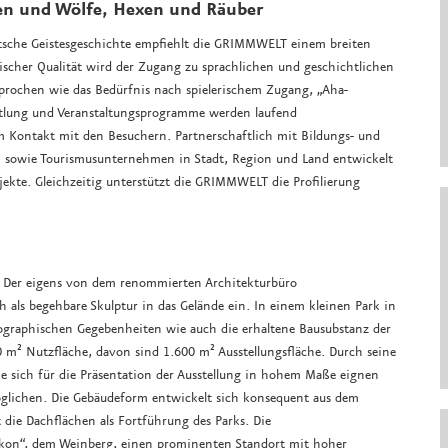
en und Wölfe, Hexen und Räuber
tsche Geistesgeschichte empfiehlt die GRIMMWELT einem breiten
etischer Qualität wird der Zugang zu sprachlichen und geschichtlichen
prochen wie das Bedürfnis nach spielerischem Zugang, „Aha-
ittlung und Veranstaltungsprogramme werden laufend
 Kontakt mit den Besuchern. Partnerschaftlich mit Bildungs- und
en sowie Tourismusunternehmen in Stadt, Region und Land entwickelt
te. Gleichzeitig unterstützt die GRIMMWELT die Profilierung
. Der eigens von dem renommierten Architekturbüro
 als begehbare Skulptur in das Gelände ein. In einem kleinen Park in
pographischen Gegebenheiten wie auch die erhaltene Bausubstanz der
 m² Nutzfläche, davon sind 1.600 m² Ausstellungsfläche. Durch seine
e sich für die Präsentation der Ausstellung in hohem Maße eignen
öglichen. Die Gebäudeform entwickelt sich konsequent aus dem
 die Dachflächen als Fortführung des Parks. Die
kon“, dem Weinberg, einen prominenten Standort mit hoher