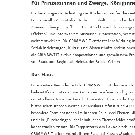
Für Prinzessinnen und Zwerge, Königinn
Die herausragende Bedeutung der Brüder Grimm für die deu
Publikum aller Altersstufen. In hoher inhaltlicher und ästh
Zusammenhängen eröffnet. Der Intellekt wird ebenso anges
Effekten“ und interaktivem Austausch. Präsentation, Verm
weiterentwickelt. Die GRIMMWELT entfaltet ihre Wirkung im
Sozialeinrichtungen, Kultur- und Wissenschaftsinstitution
die GRIMMWELT aktive Kooperationen und gemeinsame Projek
von Stadt und Region als Heimat der Brüder Grimm.
Das Haus
Eine weitere Besonderheit der GRIMMWELT ist das Gebäude
kadawittfeldarchitektur aus Aachen entworfene Bau fügt sich
unmittelbarer Nähe zur Kasseler Innenstadt führt es die to
historischen Treppen weiter. Der Neubau umfasst rund 4.000
besondere Form entstehen im Inneren Split-Level-Ebenen, di
und ein „Durchdringen“ der inhaltlichen Themenfelder erm
konzeptuellen Ansatz. Die Treppenform des Hauses erschließt
GRIMMWELT bekommt mit ihrem Platz auf Kassels „Stadtbal