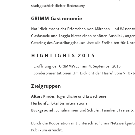
stadtgeschichtlicher Bedeutung.
GRIMM Gastronomie
Natürlich macht das Erforschen von Märchen- und Wissensw
Glasfassade und Loggia bietet einen schönen Ausblick, ange
Catering des Ausstellungshauses lässt alle Freiheiten für Un
H I G H L I G H T S 2 0 1 5
_Eröffnung der GRIMMWELT am 4. September 2015
_Sonderpräsentationen „Im Dickicht der Haare“ vom 9. Okt
Zielgruppen
Alter:
Kinder, Jugendliche und Erwachsene
Herkunft:
lokal bis international
Background:
Schülerinnen und Schüler, Familien, Freizeit-,
Durch die Kooperation mit unterschiedlichen Netzwerkpartn
Publikum erreicht.