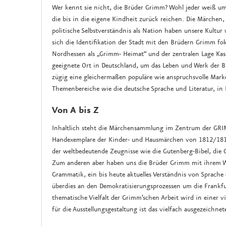
Wer kennt sie nicht, die Brüder Grimm? Wohl jeder weiß 
die bis in die eigene Kindheit zurück reichen. Die Märchen
politische Selbstverständnis als Nation haben unsere Kultu
sich die Identifikation der Stadt mit den Brüdern Grimm foku
Nordhessen als „Grimm- Heimat“ und der zentralen Lage Ka
geeignete Ort in Deutschland, um das Leben und Werk der B
zügig eine gleichermaßen populäre wie anspruchsvolle Mar
Themenbereiche wie die deutsche Sprache und Literatur, in P
Von A bis Z
Inhaltlich steht die Märchensammlung im Zentrum der GRI
Handexemplare der Kinder- und Hausmärchen von 1812/1815.
der weltbedeutende Zeugnisse wie die Gutenberg-Bibel, die
Zum anderen aber haben uns die Brüder Grimm mit ihrem W
Grammatik, ein bis heute aktuelles Verständnis von Sprache
überdies an den Demokratisierungsprozessen um die Frankfu
thematische Vielfalt der Grimm’schen Arbeit wird in einer vi
für die Ausstellungsgestaltung ist das vielfach ausgezeichne