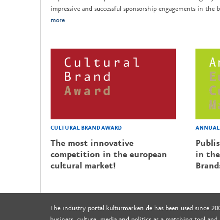
impressive and successful sponsorship engagements in the b
more
CULTURAL BRAND AWARD
ANNUAL 
The most innovative
Publi
competition in the european
in the
cultural market!
Brand
The industry portal kulturmarken.de has been used since 20
business, culture, media and politics as a matching tool and