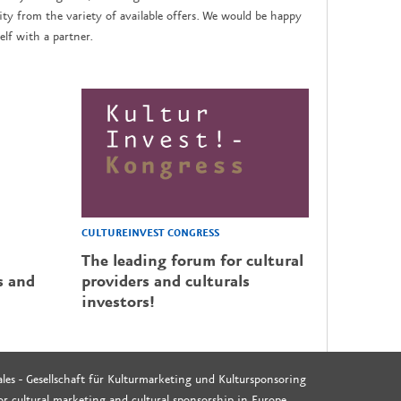
y from the variety of available offers. We would be happy
lf with a partner.
CULTUREINVEST CONGRESS
The leading forum for cultural
s and
providers and culturals
investors!
les - Gesellschaft für Kulturmarketing und Kultursponsoring
r cultural marketing and cultural sponsorship in Europe,