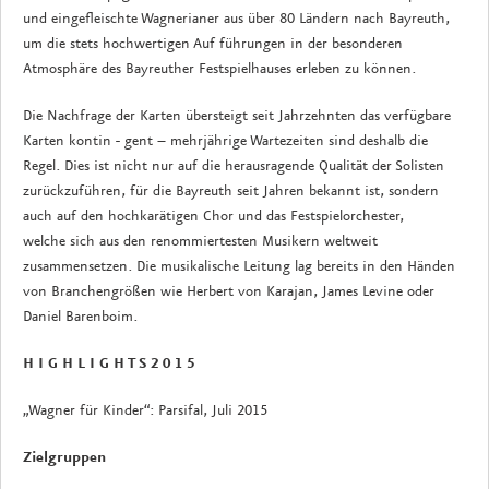
und eingefleischte Wagnerianer aus über 80 Ländern nach Bayreuth,
um die stets hochwertigen Auf führungen in der besonderen
Atmosphäre des Bayreuther Festspielhauses erleben zu können.
Die Nachfrage der Karten übersteigt seit Jahrzehnten das verfügbare
Karten kontin - gent – mehrjährige Wartezeiten sind deshalb die
Regel. Dies ist nicht nur auf die herausragende Qualität der Solisten
zurückzuführen, für die Bayreuth seit Jahren bekannt ist, sondern
auch auf den hochkarätigen Chor und das Festspielorchester,
welche sich aus den renommiertesten Musikern weltweit
zusammensetzen. Die musikalische Leitung lag bereits in den Händen
von Branchengrößen wie Herbert von Karajan, James Levine oder
Daniel Barenboim.
H I G H L I G H T S 2 0 1 5
„Wagner für Kinder“: Parsifal, Juli 2015
Zielgruppen