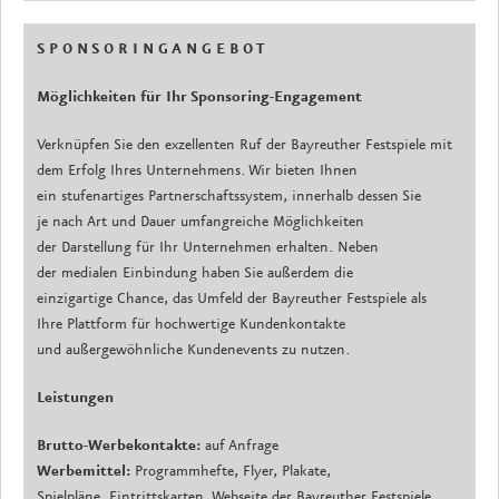
S P O N S O R I N G A N G E B O T
Möglichkeiten für Ihr Sponsoring-Engagement
Verknüpfen Sie den exzellenten Ruf der Bayreuther Festspiele mit
dem Erfolg Ihres Unternehmens. Wir bieten Ihnen
ein stufenartiges Partnerschaftssystem, innerhalb dessen Sie
je nach Art und Dauer umfangreiche Möglichkeiten
der Darstellung für Ihr Unternehmen erhalten. Neben
der medialen Einbindung haben Sie außerdem die
einzigartige Chance, das Umfeld der Bayreuther Festspiele als
Ihre Plattform für hochwertige Kundenkontakte
und außergewöhnliche Kundenevents zu nutzen.
Leistungen
Brutto-Werbekontakte:
auf Anfrage
Werbemittel:
Programmhefte, Flyer, Plakate,
Spielpläne, Eintrittskarten, Webseite der Bayreuther Festspiele