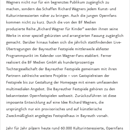
Wagners nicht nur für ein begrenztes Publikum zugänglich zu
machen, sondern das Schaffen Richard Wagners jedem Kunst- und
Kulturinteressierten näher zu bringen. Auch die jungen Opernfans
kommen nicht zu kurz. Durch die von den BF Medien
produzierte Reihe „Richard Wagner für Kinder“ werden ihnen seine
Werke in einer speziell gekürzten und arrangierten Fassung zugänglich
gemacht. Darüber hinaus haben sich die jährlich stattfindenden Live-
Übertragungen der Bayreuther Festspiele mittlerweile alsfester
Programmpunkt im Kalender von Wagner-Fans etabliert. Ferner
realisiert die BF Medien GmbH als hundertprozentige
Tochtergesellschaft der Bayreuther Festspiele gemeinsam mit ihren
Partnern zahlreiche weitere Projekte – von Gastspielreisen der
Festspiele bis zur Gestaltung der Homepage mit einem umfassenden
multimedialen Angebot. Die Bayreuther Festspiele gehören zu den
bekanntesten Opernfestspielen weltweit. Zurückzuführen ist diese
imposante Entwicklung auf eine Idee Richard Wagners, die
ursprünglich nur ein provisorisches und auf künstlerische
Zweckmäßigkeit angelegtes Festspielhaus in Bayreuth vorsah.
Jahr für Jahr pilgern heute rund 60.000 Kulturinteressierte, Opernfans